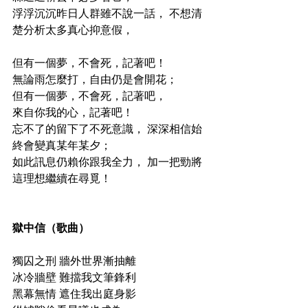
浮浮沉沉昨日人群雖不說一話， 不想清
楚分析太多真心抑意假，
但有一個夢，不會死，記著吧！
無論雨怎麼打，自由仍是會開花；
但有一個夢，不會死，記著吧，
來自你我的心，記著吧！
忘不了的留下了不死意識， 深深相信始
終會變真某年某夕；
如此訊息仍賴你跟我全力， 加一把勁將
這理想繼續在尋覓！
獄中信（歌曲）
獨囚之刑 牆外世界漸抽離
冰冷牆壁 難擋我文筆鋒利
黑幕無情 遮住我出庭身影