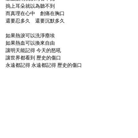
摀上耳朵就以為聽不到
而真理在心中　創痛在胸口
還要忍多久　還要沉默多久
如果熱淚可以洗淨塵埃　
如果熱血可以換來自由
讓明天能記得 今天的怒吼　
讓世界都看到 歷史的傷口
永遠都記得 永遠都記得 歷史的傷口
願榮光歸香港（歌曲）
何以 這土地 淚再流
何以 令眾人 亦憤恨
昂首 拒默沉 吶喊聲 響透
盼自由 歸於 這裡