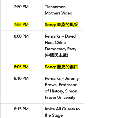
7:50 PM
Tiananmen 
Mothers Video
7:55 PM
Song: 血染的風采
8:00 PM
Remarks – David 
Hao, China 
Democracy Party 
(中國民主黨)
8:05 PM
Song: 歷史的傷口
8:10 PM
Remarks – Jeremy 
Brown, Professor 
of History, Simon 
Fraser University
8:15 PM
Invite All Guests to 
the Stage