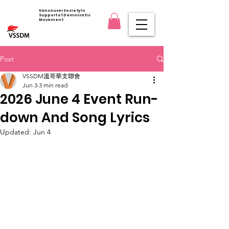
Vancouver Society in
Support of Democratic
Movement
Post
VSSDM溫哥華支聯會
Jun 3
3 min read
2026 June 4 Event Run-
down And Song Lyrics
Updated:
Jun 4