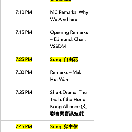
7:10 PM
MC Remarks: Why 
We Are Here
7:15 PM
Opening Remarks 
– Edmund, Chair, 
VSSDM
7:25 PM
Song: 自由花
7:30 PM
Remarks – Mak 
Hoi Wah
7:35 PM
Short Drama: The 
Trial of the Hong 
Kong Alliance (支
聯會案審訊短劇)
7:45 PM
Song: 獄中信