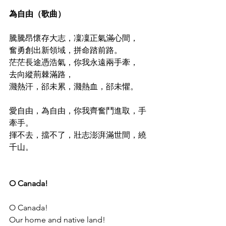
為自由（歌曲）
騰騰昂懷存大志，凜凜正氣滿心間，
奮勇創出新領域，拼命踏前路。
茫茫長途憑浩氣，你我永遠兩手牽，
去向縱荊棘滿路，
濺熱汗，郤未累，濺熱血，郤未懼。
愛自由，為自由，你我齊奮鬥進取，手
牽手。
揮不去，擋不了，壯志澎湃滿世間，繞
千山。
O Canada!
O Canada!
Our home and native land!