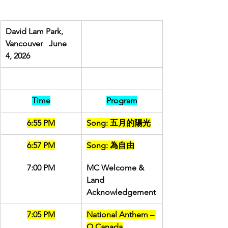
David Lam Park, 
Vancouver   June 
4, 2026
Time
Program
6:55 PM
Song: 五月的陽光
6:57 PM
Song: 為自由
7:00 PM
MC Welcome & 
Land 
Acknowledgement
7:05 PM
National Anthem – 
O Canada