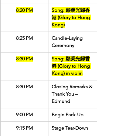
8:20 PM
Song: 願榮光歸香
港 (Glory to Hong 
Kong)
8:25 PM
Candle-Laying 
Ceremony
8:30 PM
Song: 願榮光歸香
港 (Glory to Hong 
Kong) in violin
8:30 PM
Closing Remarks & 
Thank You – 
Edmund
9:00 PM
Begin Pack-Up
9:15 PM
Stage Tear-Down