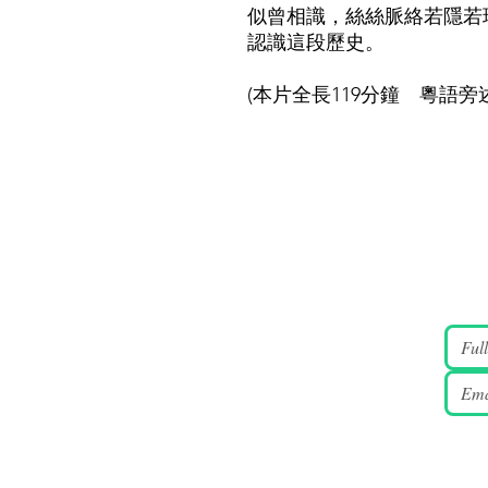
似曾相識，絲絲脈絡若隱若
認識這段歷史。
(本片全長119分鐘 粵語旁述 中