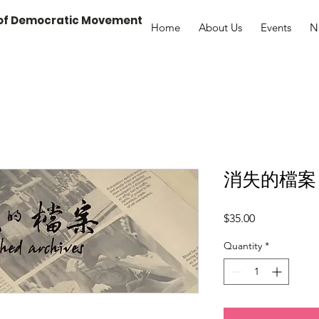
 of Democratic Movement
Home
About Us
Events
N
消失的檔案 (U
Price
$35.00
Quantity
*