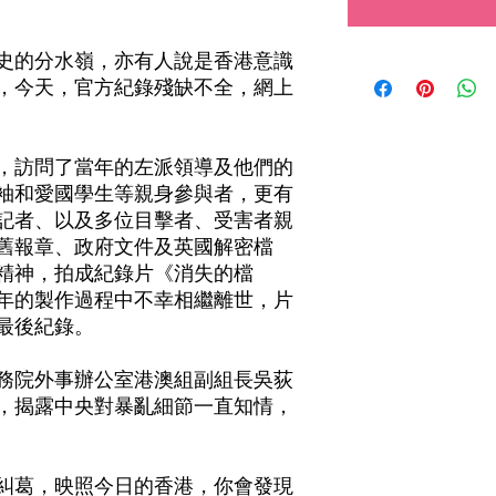
史的分水嶺，亦有人說是香港意識
，今天，官方紀錄殘缺不全，網上
，訪問了當年的左派領導及他們的
袖和愛國學生等親身參與者，更有
記者、以及多位目擊者、受害者親
舊報章、政府文件及英國解密檔
精神，拍成紀錄片《消失的檔
年的製作過程中不幸相繼離世，片
最後紀錄。
務院外事辦公室港澳組副組長吳荻
料，揭露中央對暴亂細節一直知情，
糾葛，映照今日的香港，你會發現