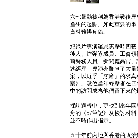
六七暴動被稱為香港戰後歷
產生的起點。如此重要的事
資料難辨真偽。
紀錄片導演羅恩惠歷時四載
後人、炸彈隊成員、工會領
前警務人員、新聞處高官、
述經歷。導演亦翻查了大量
案，以近乎「潔癖」的求真
案》。數位當年經歷者在四
中的訪問成為他們留下來的
採訪過程中，更找到當年國
舟的《67筆記》及檢討材
並不時作出指示。
五十年前內地與香港的政治