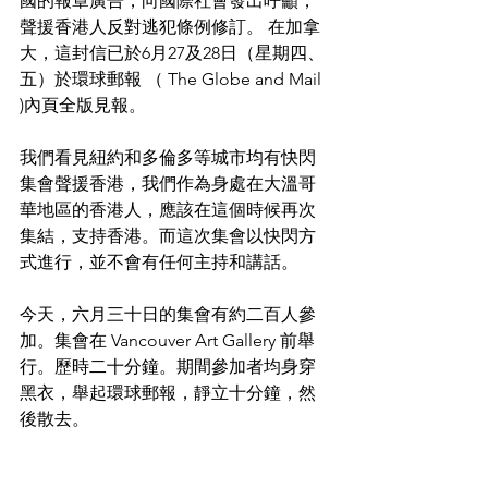
國的報章廣告，向國際社會發出呼籲，
聲援香港人反對逃犯條例修訂。 在加拿
大，這封信已於6月27及28日（星期四、
五）於環球郵報 （ The Globe and Mail 
)內頁全版見報。
我們看見紐約和多倫多等城市均有快閃
集會聲援香港，我們作為身處在大溫哥
華地區的香港人，應該在這個時候再次
集結，支持香港。而這次集會以快閃方
式進行，並不會有任何主持和講話。
今天，六月三十日的集會有約二百人參
加。集會在 Vancouver Art Gallery 前舉
行。歷時二十分鐘。期間參加者均身穿
黑衣，舉起環球郵報，靜立十分鐘，然
後散去。