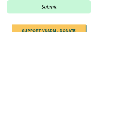
Submit
SUPPORT VSSDM - DONATE
BECOME A VOLUNTEER
Email
:
info@vssdm.org
Location:
Vancouver B.C. Canada
Privacy policy
© 2023 Vancouver Society In Support of
Democratic Movement