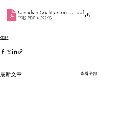
Canadian-Coalition-on-Human-Rights-in-China-Jan-9-l
.pdf
下載 PDF • 292KB
焦點
查看全部
最新文章