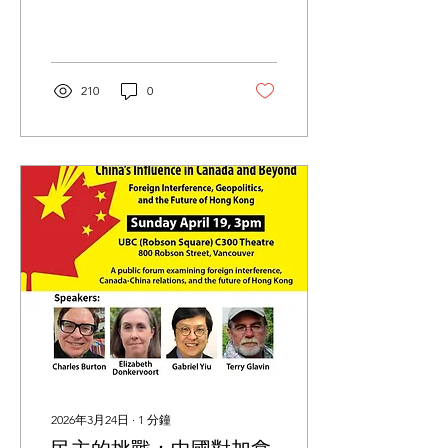
忘六四 悼念無罪」為主題，
旨在悼念 1989 年 6 月 4 日
的受難者，並重申維護歷史
記憶、人權與民主價值的重
要性。 在香港，相關紀念活
210
0
動近年遭全面打壓。自 2021
年 9 月起，民主派人士鄒幸
彤及李卓人被控「煽動顛覆
國家政權罪」，原因涉及他
們參與及呼籲紀念六四。 兩
人已被還押超過四年且不獲
保釋，案件開審，最高可被
判監 10 年。事件引起國際
社會廣泛關注，亦突顯出
「紀念歷史」在當今環境下
面臨的風險。 近年來，在香
港等地，公開紀念六四的空
間正不斷收窄。因此，在加
拿大持續發聲與守護歷史真
相尤為重要。 6 月 4 日（星
期四）— 六四燭光晚會 地
點： David Lam Park，1300
Pacific Blvd，Vancouver 節
2026年3月24日
∙
1
分鐘
目 下午 4 時：展覽及攤位