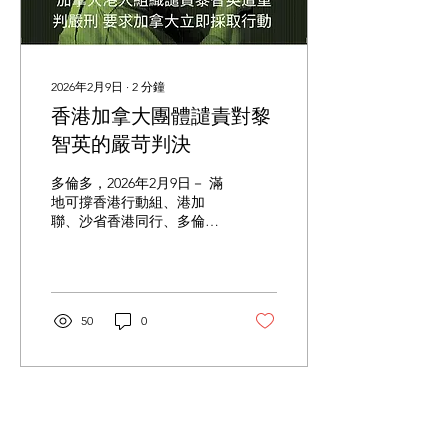
限，從速報名
https://www.eventbrite.com/e/1985664449822?
aff=oddtdtcreator...
2026年2月9日
∙
2
分鐘
香港加拿大團體譴責對黎
智英的嚴苛判決
多倫多，2026年2月9日－ 滿
地可撐⾹港⾏動組、港加
聯、沙省⾹港同⾏、多倫多
⾹港家⻑會、溫哥華⾹港協
進會及溫哥華⽀援⺠主運動
聯合會, 聯合對黎智英被判
處20年監禁、其他被告被判
處6至10年監禁表示強烈憤
50
0
慨。這項判決是在一場被廣
泛譴責為政治鬧劇的審判之
後作出的，證實了香港的法
治已被司法迫害制度所取
代。 嚴重的人道危機： 現
載入更多
年78歲、患有糖尿病的黎智