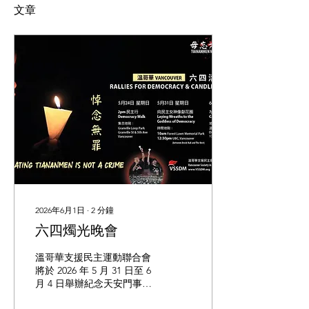
文章
2026年6月1日
∙
2
分鐘
六四燭光晚會
溫哥華支援民主運動聯合會
將於 2026 年 5 月 31 日至 6
月 4 日舉辦紀念天安門事件
37 週年。 今年活動以「毋