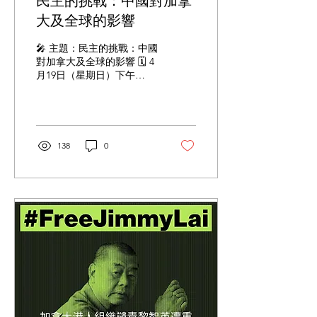
民主的挑戰：中國對加拿
1989 六四歷史 2019 香港發
大及全球的影響
生什麼事？ 書及 T-shirt 售
賣攤位 寫信給在囚人士 晚
上 7 時：六四燭光晚會 溫
🎤 主題：民主的挑戰：中國
馨提示 蠟燭： 大會有蠟燭
對加拿大及全球的影響 🗓 4
供應 座位： 可帶地蓆、沙
月19日（星期日）下午
灘椅 衣著：...
3:00 📍 UBC (Robson
Square) C300 Theatre, 800
Robson Street, Vancouver
🎤 講者： Charles Burton
(Senior Fellow, Sinopsis
138
0
Think Tank; former
Canadian diplomat in
China) Elizabeth
Donkervoort (Director,
China Strategic Risks
Institute) Gabriel Yiu ( an
award-winning
commentator and
spokesperson of the
Concern Group) Terry
Glavin ( a Canadian author
and journalist) ⚠️ 座位有