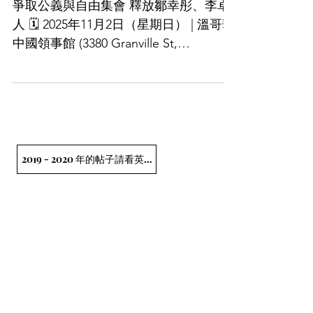
爭取公義與自由集會 釋放鄒幸彤、李卓
人 🗓 2025年11月2日（星期日） | 溫哥華
中國領事館 (3380 Granville St,
Vancouver, BC) 在他們即將受審前夕，
讓我們齊聲要求香港政府 立即無條件釋
放二位爭取民主與人權的勇士—— 鄒幸
彤、李卓人。因捍衛自由和人權而被不
公正地監禁了1000多天。 #釋放鄒幸彤
#釋放李卓人 #與香港人同行 #人權
2019 - 2020 年的帖子請看英文網頁
不容踐踏 #FreeChowHangTung
#FreeLeeCheukYan
#StandWithHongKong
#HumanRightsNow #vssdm