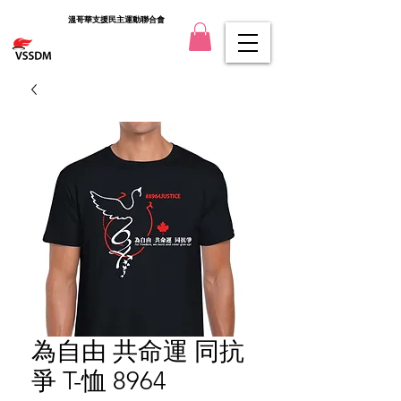
溫哥華支援民主運動聯合會
為自由 共命運 同抗
爭 T-恤 8964