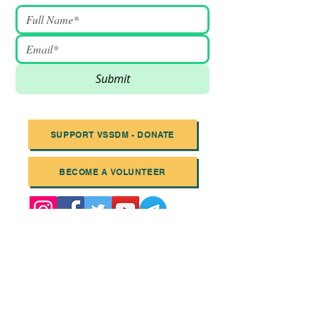
Submit
SUPPORT VSSDM - DONATE
BECOME A VOLUNTEER
Email
:
info@vssdm.org
Location:
Vancouver B.C. Canada
Privacy policy
© 2023 Vancouver Society In Support of
Democratic Movement