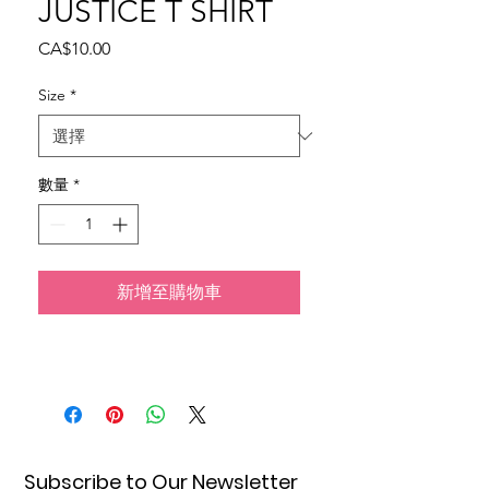
JUSTICE T SHIRT
價
CA$10.00
格
Size
*
數量
*
新增至購物車
Subscribe to Our Newsletter