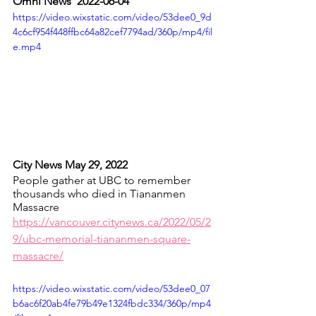
Omni News  2022-06-04
https://video.wixstatic.com/video/53dee0_9d
4c6cf954f448ffbc64a82cef7794ad/360p/mp4/fil
e.mp4
City News May 29, 2022   
People gather at UBC to remember 
thousands who died in Tiananmen 
Massacre        
https://vancouver.citynews.ca/2022/05/2
9/ubc-memorial-tiananmen-square-
massacre/
https://video.wixstatic.com/video/53dee0_07
b6ac6f20ab4fe79b49e1324fbdc334/360p/mp4