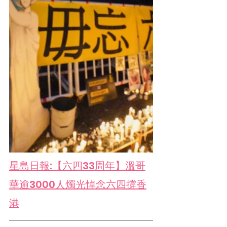
星島日報:【六四33周年】溫哥
華逾3000人燭光悼念六四撐香
港