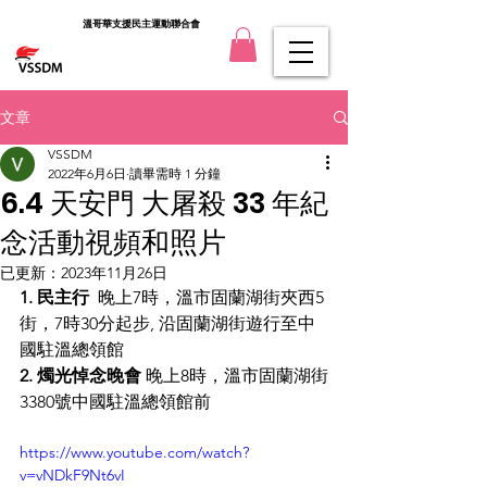
溫哥華支援民主運動聯合會
文章
VSSDM
2022年6月6日
讀畢需時 1 分鐘
6.4 天安門 大屠殺 33 年紀
念活動視頻和照片
已更新：
2023年11月26日
1. 民主行  
晚上7時，溫市固蘭湖街夾西5
街，7時30分起步, 沿固蘭湖街遊行至中
國駐溫總領館
2. 燭光悼念晚會 
晚上8時，溫市固蘭湖街
3380號中國駐溫總領館前
https://www.youtube.com/watch?
v=vNDkF9Nt6vI