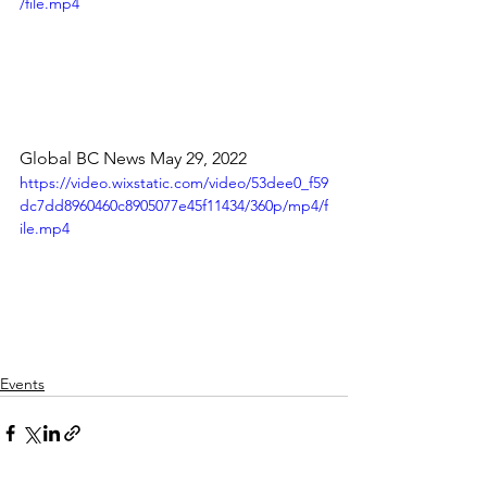
/file.mp4
Global BC News May 29, 2022
https://video.wixstatic.com/video/53dee0_f59
dc7dd8960460c8905077e45f11434/360p/mp4/f
ile.mp4
Events