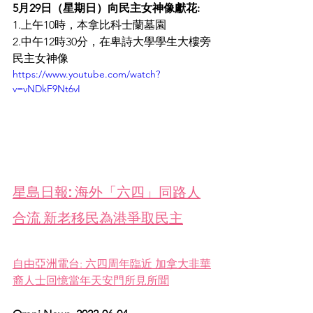
5⽉29⽇（星期⽇）向民主女神像獻花:
1.上午10時，本拿比科士蘭墓園
2.中午12時30分，在卑詩大學學生大樓旁
民主女神像
https://www.youtube.com/watch?
v=vNDkF9Nt6vI
星島日報: 海外「六四」同路人
合流 新老移民為港爭取民主
自由亞洲電台: 六四周年臨近 加拿大非華
裔人士回憶當年天安門所見所聞