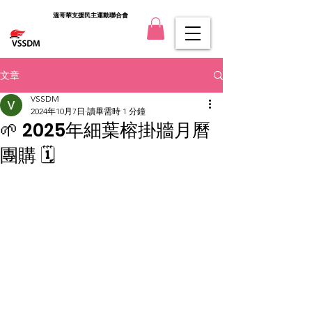
溫哥華支援民主運動聯合會
文章
VSSDM
2024年10月7日
讀畢需時 1 分鐘
🌱 2025年細葉榕掛牆月曆
團購 🗓️