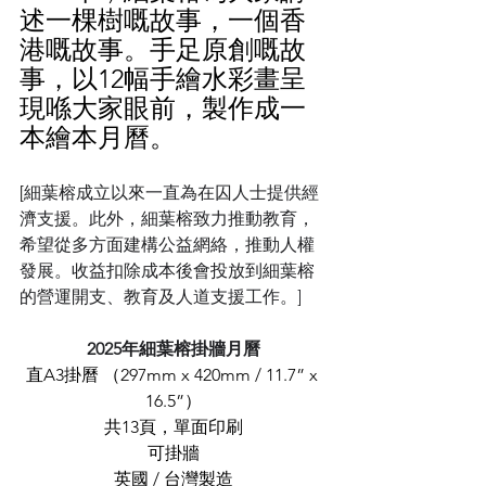
述一棵樹嘅故事，一個香
港嘅故事。手足原創嘅故
事，以12幅手繪水彩畫呈
現喺大家眼前，製作成一
本繪本月曆。
[
細葉榕成立以來一直為在囚人士提供經
濟支援。此外，細葉榕致力推動教育，
希望從多方面建構公益網絡，推動人權
發展。收益扣除成本後會投放到細葉榕
的營運開支、教育及人道支援工作。]
2025年細葉榕掛牆月曆
直A3掛曆 （297mm x 420mm / 11.7” x 
16.5”）
共13頁，單面印刷
可掛牆
英國 / 台灣製造