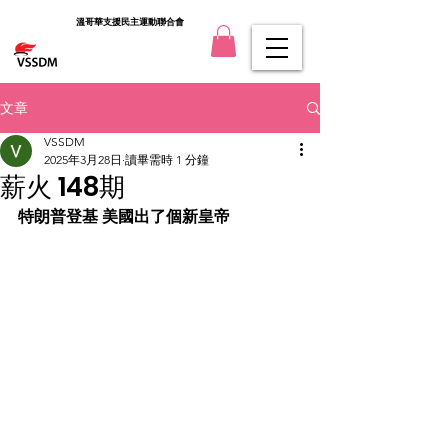
溫哥華支援民主運動聯合會
文章
VSSDM
2025年3月28日
讀畢需時 1 分鐘
薪火 148期
特朗普登基 美國出了個新皇帝