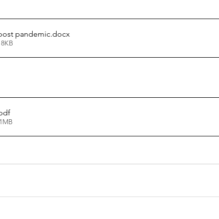
post pandemic
.docx
18KB
pdf
21MB