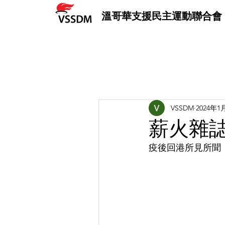
溫哥華支援民主運動聯合會
VSSDM
2024年1
薪火雜誌 
疫後回港所見所聞