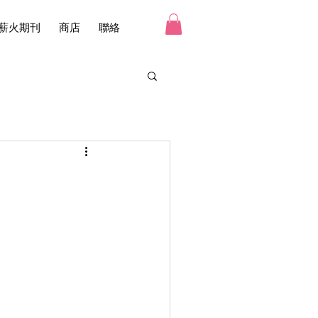
薪火期刊
商店
聯絡