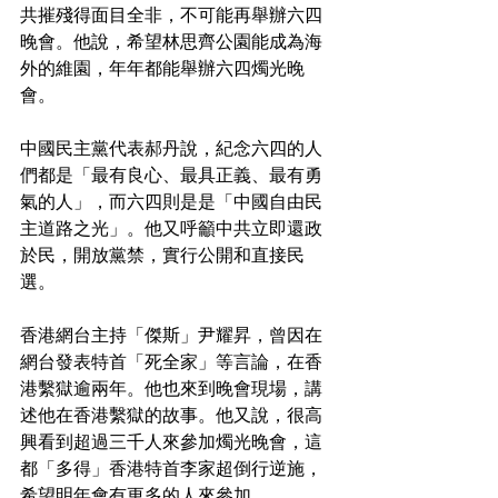
共摧殘得面目全非，不可能再舉辦六四
晚會。他說，希望林思齊公園能成為海
外的維園，年年都能舉辦六四燭光晚
會。
中國民主黨代表郝丹說，紀念六四的人
們都是「最有良心、最具正義、最有勇
氣的人」，而六四則是是「中國自由民
主道路之光」。他又呼籲中共立即還政
於民，開放黨禁，實行公開和直接民
選。
香港網台主持「傑斯」尹耀昇，曾因在
網台發表特首「死全家」等言論，在香
港繫獄逾兩年。他也來到晚會現場，講
述他在香港繫獄的故事。他又說，很高
興看到超過三千人來參加燭光晚會，這
都「多得」香港特首李家超倒行逆施，
希望明年會有更多的人來參加。