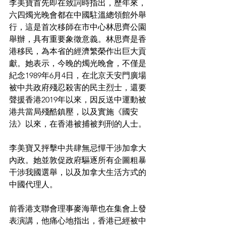
李美寶首先即在致詞時指出，歷年來，
六四燭光晚會都在中國駐溫總領館外舉
行，這是首次移師在市中心林思齊公園
舉辦，具有重要象徵意義。林思齊是香
港移民，為本省的經濟繁榮作出巨大貢
獻。她表示，今晚的燭光晚會，不僅是
紀念1989年6月4日，在北京天安門廣場
被中共政府殘忍殺害的民主烈士，還要
聲援香港2019年以來，因反送中運動被
港共當局殘酷鎮壓，以及實施《國安
法》以來，在香港被捕被判刑的人士。
李美寶又抨擊中共肆無忌憚干涉加拿大
內政。她並敦促政府驅逐所有企圖粗暴
干涉我國選舉，以及加拿大生活方式的
中國代理人。
前香港支聯會理事麥海華也在集會上發
表演講，他痛心地指出，香港已經被中