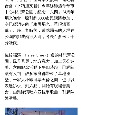
合會（下稱溫支聯）今年移師溫哥華市
中心林思齊公園，紀念「六四」34周年
燭光晚會，吸引約3000市民踴躍參加，
令已經消失的「維園燭光，重現溫哥
華」。晚上九時後，獻點燭光的人群在
公園內排成兩行人龍，各長百多米，十
分壯觀。
位於福溪（False Creek）邊的林思齊公
園，風景秀麗，地方寬大，加上天公造
美。六四紀念活動下午四時起，已經陸
續有人到，許多家庭都帶來了草地座
墊，一家大小即可享天倫之樂，也可以
表達訴求。到六點，開始有現場音樂
會，由樂隊演唱六四抗爭歌曲，引起陣
陣掌聲。