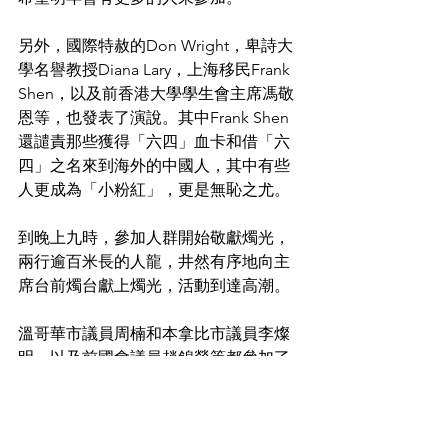
另外，國際特赦的Don Wright，卑詩大
學名譽教授Diana Lary，上海移民Frank 
Shen，以及前香港大學學生會主席馮敬
恩等，也發表了演說。其中Frank Shen
還譴責那些獲得「六四」血卡和借「六
四」之名來到海外的中國人，其中有些
人更成為「小粉紅」，更是無恥之尤。
到晚上九時，參加人群開始敬獻燭光，
兩行逾百米長的人龍，井然有序地向主
席台前燭台獻上燭光，活動到達高潮。
溫哥華市議員周楠和本拿比市議員李燦
明，以及前國會議員趙錦榮等都參加了
晚會。今年已經100歲高齡的前香港政論
家許行，也參加了活動。