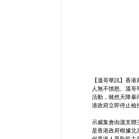
【溫哥華訊】香港
人無不憤怒。溫哥
活動，雖然天降暴
港政府立即停止檢
示威集會由溫支聯主
是香港政府根據北