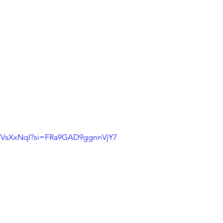
x4TVsXxNqI?si=FRa9GAD9ggnnVjY7