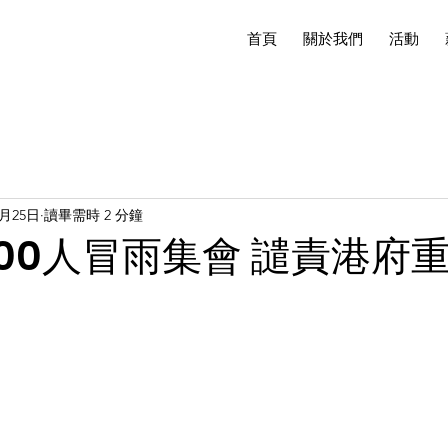
首頁
關於我們
活動
1月25日
讀畢需時 2 分鐘
00人冒雨集會 譴責港府重