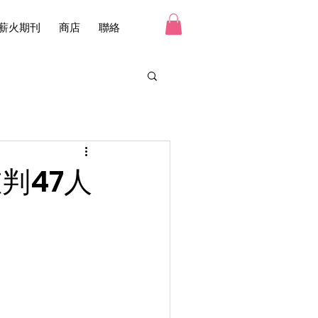
薪火期刊
商店
聯絡
判47人