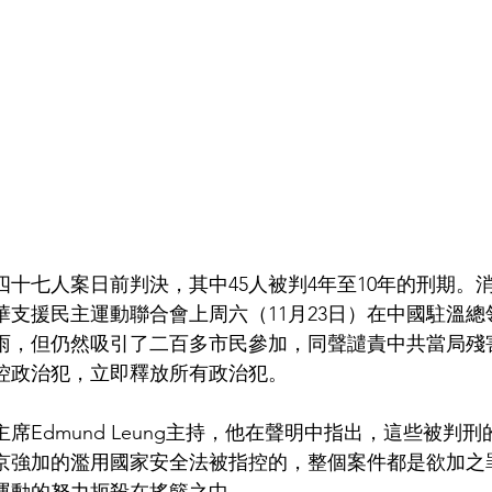
四十七人案日前判決，其中45人被判4年至10年的刑期。
華支援民主運動聯合會上周六（11月23日）在中國駐溫
雨，但仍然吸引了二百多市民參加，同聲譴責中共當局殘
控政治犯，立即釋放所有政治犯。
席Edmund Leung主持，他在聲明中指出，這些被判刑
京強加的濫用國家安全法被指控的，整個案件都是欲加之