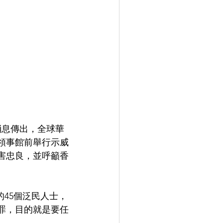
消息傳出，全球華
總領事館前舉行示威
害忠良，並呼籲香
的45個泛民人士，
罪，目的就是要任