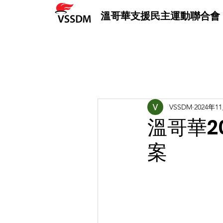
溫哥華支援民主運動聯合會
VSSDM
2024年1
溫哥華2
案