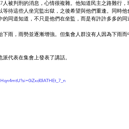
47人被判刑的消息，心情很複雜。他知道民主之路難行，
以等待這些人坐完監出獄，之後希望與他們重逢。同時他
中的同道知道，不只是他們在坐監，而是有許許多多的同
始下雨，雨勢並逐漸增強。但集會人群沒有人因為下雨而
也派代表在集會上發表了講話。
8lHqn4mtU?si=0iZxd0lATHEt_7_n