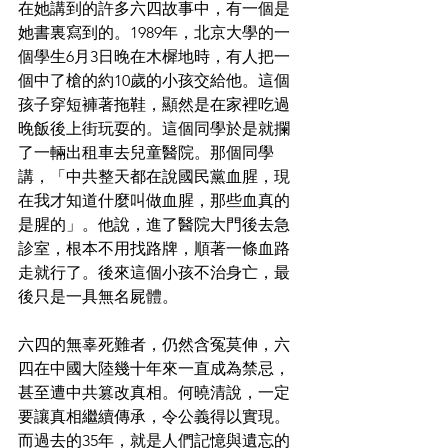
在她講到的許多六四故事中，有一個是
她書裏寫到的。1989年，北京大學的一
個學生6月3日晚在木樨地時，有人把一
個中了槍的約10歲的小孩交給他。這個
孩子穿短褲著拖鞋，顯然是在家裡吃過
晚飯後上街玩耍的。這個同學於是就攔
了一輛出租車去兒童醫院。那個同學
講，「中共整天都在說國民黨血腥，現
在我才知道什麼叫做血腥，那些血真的
是腥的」。他說，進了醫院大門後去急
診室，根本不用找路牌，順著一條血路
走就行了。後來這個小孩不治身亡，最
後只是一具無名屍體。
六四的無辜死難者，仍然含冤莫伸，六
四在中國大陸幾十年來一直成為禁忌，
甚至遭中共篡改真相。何曉清說，一定
要讓真相繼續傳承，令公義得以實現。
而過去的35年，就是人們記憶與遺忘的