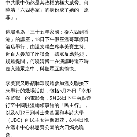
中共眼中仍然是其政權的極大威脅。何
曉清「六四專家」的身份成了她的「原
罪」。
這場名為「三十五年家國：從六四到香
港」的講座，18日下午假座溫哥華假日
酒店舉行，由溫支聯主席李美寶主持。
近百人參加了座談會，聽眾反應熱烈，
踴躍提問，何曉清博士在演講時還不時
走入聽眾之中，與聽眾互動愉快。
李美寶又呼籲聽眾踴躍參加溫支聯接下
來舉行的幾場活動，包括5月25日「幸彤
在監獄」的電影會，5月26日下午兩點遊
行至中國駐溫總領事館的「民主行」，
以及6月2日到科士蘭墓園和卑詩大學
（UBC）向民主女神像獻花，6月4日晚
在溫市中心林思齊公園的六四燭光晚
會。