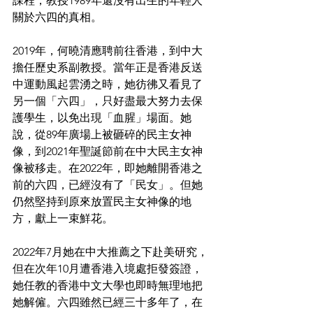
課程，教授1989年還沒有出生的年輕人
關於六四的真相。
2019年，何曉清應聘前往香港，到中大
擔任歷史系副教授。當年正是香港反送
中運動風起雲湧之時，她彷彿又看見了
另一個「六四」，只好盡最大努力去保
護學生，以免出現「血腥」場面。她
說，從89年廣場上被砸碎的民主女神
像，到2021年聖誕節前在中大民主女神
像被移走。在2022年，即她離開香港之
前的六四，已經沒有了「民女」。但她
仍然堅持到原來放置民主女神像的地
方，獻上一束鮮花。
2022年7月她在中大推薦之下赴美研究，
但在次年10月遭香港入境處拒發簽證，
她任教的香港中文大學也即時無理地把
她解僱。六四雖然已經三十多年了，在