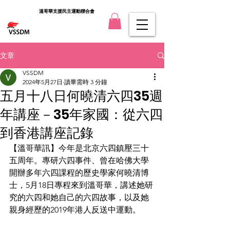
溫哥華支援民主運動聯合會
文章
VSSDM
2024年5月27日
讀畢需時 3 分鐘
五月十八日何曉清六四35週
年講座－35年家國：從六四
到香港講座記錄
【溫哥華訊】今年是北京六四鎮壓三十
五周年。專研六四事件、曾在哈佛大學
開辦多年六四課程的歷史學家何曉清博
士，5月18日專程來到溫哥華，講述她研
究的六四和她自己的六四故事，以及她
親身經歷的2019年港人反送中運動。