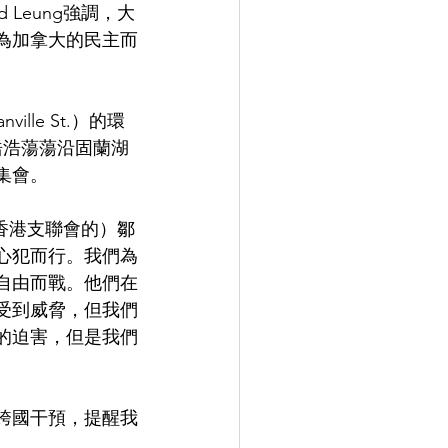
Leung強調，大
為加拿大的民主而
le St.）的環
浩浩蕩蕩沿固蘭湖
集會。
（香港支聯會的）鄒
心犯而行。我們為
自由而戰。他們在
受到威脅，但我們
的迫害，但是我們
跨國干預，提醒我