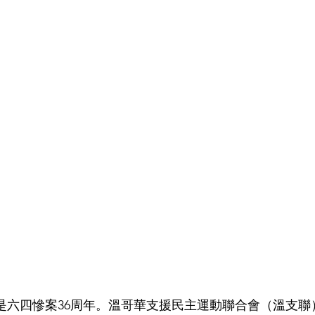
是六四慘案36周年。溫哥華支援民主運動聯合會（溫支聯