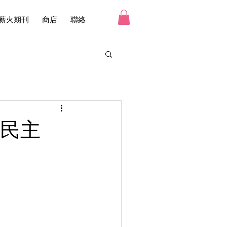
薪火期刊
商店
聯絡
民主