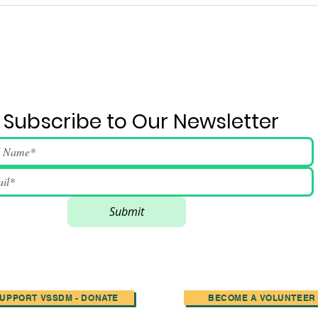
2026年6月4日活動流程及歌
民
詞
全
Subscribe to Our Newsletter
Submit
UPPORT VSSDM - DONATE
BECOME A VOLUNTEER