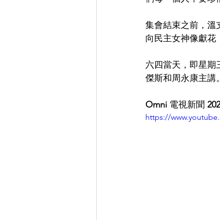
集會結束之前，溫支
向民主女神像獻花，
六四當天，即星期
傑斯和周永康主講
Omni
 電視新聞
 202
https://www.youtub