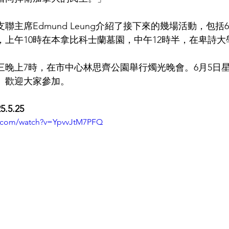
聯主席Edmund Leung介紹了接下來的幾場活動，包括
上午10時在本拿比科士蘭墓園，中午12時半，在卑詩大
三晚上7時，在市中心林思齊公園舉行燭光晚會。6月5日
。歡迎大家參加。
5.5.25  
e.com/watch?v=YpvvJtM7PFQ