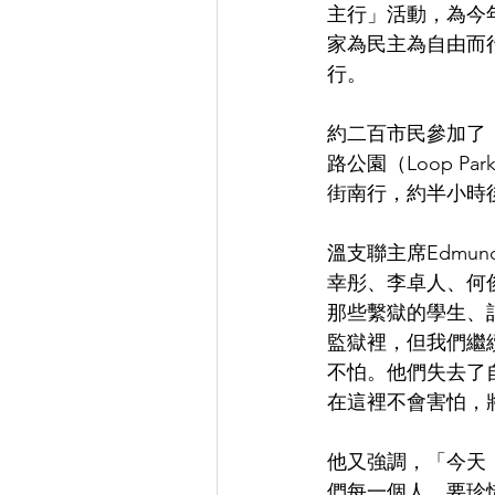
主行」活動，為今年
家為民主為自由而
行。
約二百市民參加了「民
路公園（Loop 
街南行，約半小時
溫支聯主席Edmu
幸彤、李卓人、何
那些繫獄的學生、
監獄裡，但我們繼
不怕。他們失去了
在這裡不會害怕，
他又強調，「今天
們每一個人，要珍