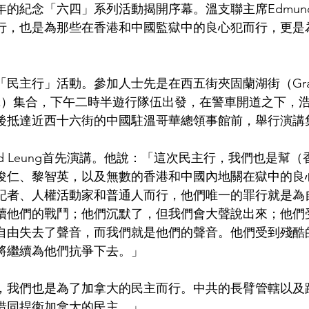
的紀念「六四」系列活動揭開序幕。溫支聯主席Edmund 
行，也是為那些在香港和中國監獄中的良心犯而行，更是
主行」活動。參加人士先是在西五街夾固蘭湖街（Granvil
Park）集合，下午二時半遊行隊伍出發，在警車開道之下，
後抵達近西十六街的中國駐溫哥華總領事館前，舉行演講
nd Leung首先演講。他說：「這次民主行，我們也是幫
俊仁、黎智英，以及無數的香港和中國內地關在獄中的良
記者、人權活動家和普通人而行，他們唯一的罪行就是為
續他們的戰鬥；他們沉默了，但我們會大聲說出來；他們
自由失去了聲音，而我們就是他們的聲音。他們受到殘酷
將繼續為他們抗爭下去。」
，我們也是為了加拿大的民主而行。中共的長臂管轄以及
惜同捍衛加拿大的民主。」