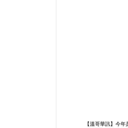
【溫哥華訊】今年