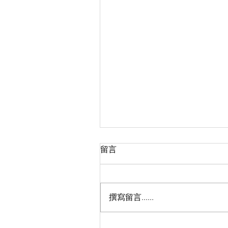
留言
撰寫留言......
2026年6月4日燭光守夜畫