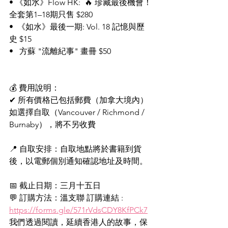
• 《如水》Flow HK:  🔥 珍藏最後機會！
全套第1–18期只售 $280   
•  《如水》最後一期: Vol. 18 記憶與歷
史 $15
•   方蘇 "流離紀事" 畫冊 $50
💰 費用說明：
✔ 所有價格已包括郵費（加拿大境內）
如選擇自取（Vancouver / Richmond / 
Burnaby），將不另收費
📍 自取安排：自取地點將於書籍到貨
後，以電郵個別通知確認地址及時間。
📅 截止日期：三月十五日
💬 訂購方法：溫支聯 訂購連結 : 
https://forms.gle/571rVdsCDY8KfPCk7
我們透過閱讀，延續香港人的故事，保