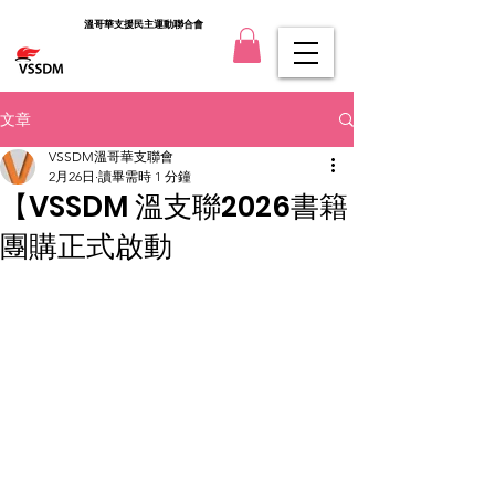
溫哥華支援民主運動聯合會
文章
VSSDM溫哥華支聯會
2月26日
讀畢需時 1 分鐘
【VSSDM 溫支聯2026書籍
團購正式啟動