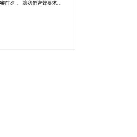
位爭取民主與人權的勇士——
由和人權而被不公正地監禁了
owHangTung
ndWithHongKong