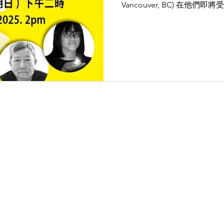
Vancouver, BC) 在他們即將受審前夕， 讓我們齊聲要求香
港政府 立即無條件釋放二
鄒幸彤、李卓人。因捍衛自
1000多天。 #釋放鄒幸彤 #釋放李卓人 #與香港人同
行 #人權不容踐踏 #FreeCh
#FreeLeeCheukYan #Sta
#HumanRightsNow #vssdm