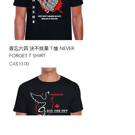
毋忘六四 決不捨棄 T-恤 NEVER
FORGET T SHIRT
價格
CA$10.00