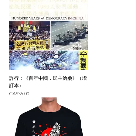
許行：《百年中國．民主滄桑》（增
訂本）
價格
CA$35.00