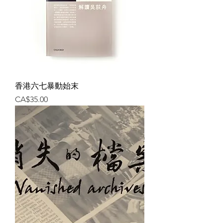
香港六七暴動始末
價格
CA$35.00